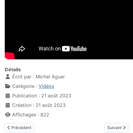
Détails
Écrit par :
Michel Aguer
Catégorie :
Vidéos
Publication : 21 août 2023
Création : 21 août 2023
Affichages : 822
Article précédent : Rétrospective des luttes de la SNPA à Elf et à
Article suiva
Précédent
Suivant