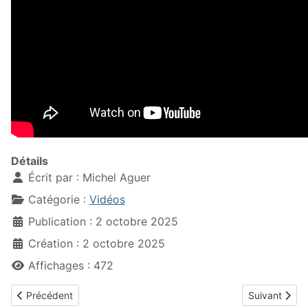
Détails
Écrit par :
Michel Aguer
Catégorie :
Vidéos
Publication : 2 octobre 2025
Création : 2 octobre 2025
Affichages : 472
Article précédent : Manif des cheminot le 28 juin 2018
Article suiva
Précédent
Suivant