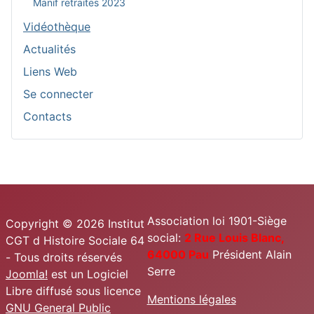
Manif retraites 2023
Vidéothèque
Actualités
Liens Web
Se connecter
Contacts
Association loi 1901-Siège
Copyright © 2026 Institut
social:
2 Rue Louis Blanc,
CGT d Histoire Sociale 64
64000 Pau
Président Alain
- Tous droits réservés
Serre
Joomla!
est un Logiciel
Libre diffusé sous licence
Mentions légales
GNU General Public