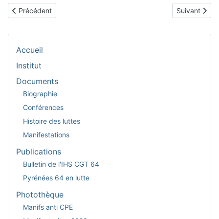
Article précédent : Grève féministe du 8 mars à Pau
Article suiva
Précédent
Suivant
Accueil
Institut
Documents
Biographie
Conférences
Histoire des luttes
Manifestations
Publications
Bulletin de l'IHS CGT 64
Pyrénées 64 en lutte
Photothèque
Manifs anti CPE