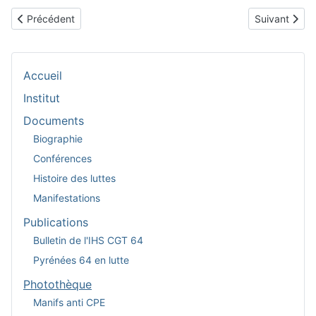
Article précédent : Manif CGT Gilets jaunes à PAU
Article suiva
Précédent
Suivant
Accueil
Institut
Documents
Biographie
Conférences
Histoire des luttes
Manifestations
Publications
Bulletin de l'IHS CGT 64
Pyrénées 64 en lutte
Photothèque
Manifs anti CPE